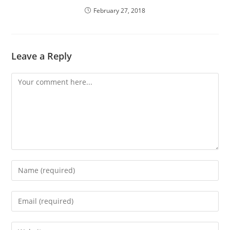
February 27, 2018
Leave a Reply
Comment
Enter
your
name
Enter
or
your
username
email
Enter