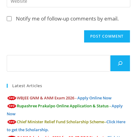
to
address
your
comment
to
website
Notify me of follow-up comments by email.
comment
URL
(optional)
Search
Latest Articles
WBJEE GNM & ANM Exam 2026 -
Apply Online Now
Rupashree Prakalpo Online Application & Status -
Apply
Now
Chief Minister Relief Fund Scholarship Scheme--
Click Here
to get the Scholarship.