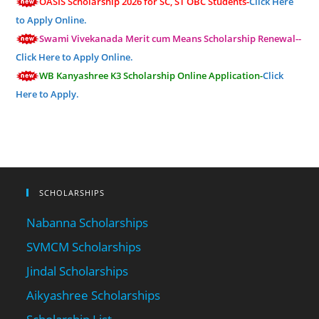
OASIS Scholarship 2026 for SC, ST OBC Students-
Click Here
to Apply Online.
Swami Vivekanada Merit cum Means Scholarship Renewal--
Click Here to Apply Online.
WB Kanyashree K3 Scholarship Online Application-
Click
Here to Apply.
SCHOLARSHIPS
Nabanna Scholarships
SVMCM Scholarships
Jindal Scholarships
Aikyashree Scholarships