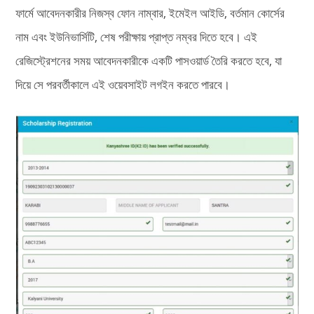
ফার্মে আবেদনকারীর নিজস্ব ফোন নাম্বার, ইমেইল আইডি, বর্তমান কোর্সের
নাম এবং ইউনিভার্সিটি, শেষ পরীক্ষায় প্রাপ্ত নম্বর দিতে হবে। এই
রেজিস্ট্রেশনের সময় আবেদনকারীকে একটি পাসওয়ার্ড তৈরি করতে হবে, যা
দিয়ে সে পরবর্তীকালে এই ওয়েবসাইট লগইন করতে পারবে।