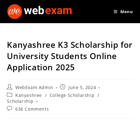
Skip
Menu
to
content
Kanyashree K3 Scholarship for
University Students Online
Application 2025
Post
Post
WebExam Admin
June 5, 2024
author:
published:
Post
Kanyashree
/
College Scholarship
/
category:
Scholarship
Post
636 Comments
comments: