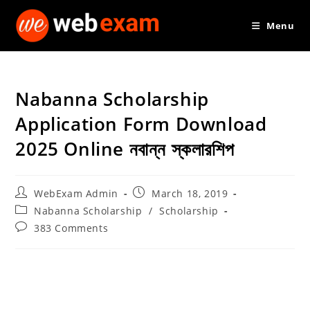
Skip
Menu
to
content
Nabanna Scholarship
Application Form Download
2025 Online নবান্ন স্কলারশিপ
Post
Post
WebExam Admin
March 18, 2019
author:
published:
Post
Nabanna Scholarship
/
Scholarship
category:
Post
383 Comments
comments: