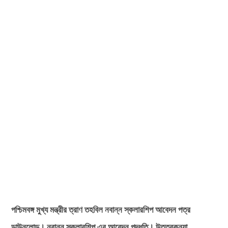
পশ্চিমবঙ্গ মুখ্য মন্ত্রীর ত্রাণ তহবিল নবান্ন স্কলারশিপ আবেদন পত্র
ডাউনলোড। নবান্ন স্কলারশিপ এর আবেদন পদ্ধতি। উত্তরকন্যা