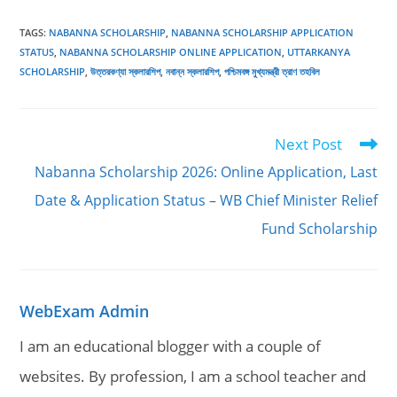
TAGS
:
NABANNA SCHOLARSHIP
,
NABANNA SCHOLARSHIP APPLICATION
STATUS
,
NABANNA SCHOLARSHIP ONLINE APPLICATION
,
UTTARKANYA
SCHOLARSHIP
,
উত্তরকণ্যা স্কলারশিপ
,
নবান্ন স্কলারশিপ
,
পশ্চিমবঙ্গ মুখ্যমন্ত্রী ত্রাণ তহবিল
Next Post
Read
more
Nabanna Scholarship 2026: Online Application, Last
articles
Date & Application Status – WB Chief Minister Relief
Fund Scholarship
WebExam Admin
I am an educational blogger with a couple of
websites. By profession, I am a school teacher and