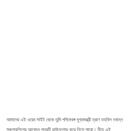
আমাদের এই ওয়েব সাইট থেকে তুমি পশ্চিমবঙ্গ মুখ্যমন্ত্রী ত্রাণ তহবিল নবান্ন
স্কলারশিপের আবেদন পত্রটি ডাউনলোড করে নিতে পারো। নীচে এই