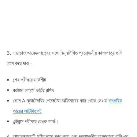
3. এছাড়াও আবেদনপত্রের সঙ্গে নিম্নলিখিত প্রয়োজনীয় কাগজপত্র গুলি
যোগ করে দাও –
শেষ পরীক্ষার মার্কশীট
বর্তমান কোর্সে ভর্তির রশিদ
কোন A-ক্যাটেগরির গেজেটেড অফিসারের কাছ থেকে নেওয়া
বাৎসরিক
আয়ের সার্টিফিকেট
এন্ট্রান্স পরীক্ষার রেঙ্ক কার্ড।
4. আবেদনপত্রটি সঠিকভাবে পূরণ করে এবং প্রয়োজনীয় কাগজপত্র গুলি এর