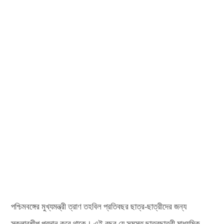
পশ্চিমবঙ্গের মুখ্যমন্ত্রী ত্রাণ তহবিল প্রতিবছর ছাত্র-ছাত্রীদের জন্য
স্কলারশীপ প্রদান করে থাকে। এই বছর যে সমস্ত ছাত্রছাত্রী মাধ্যমিক