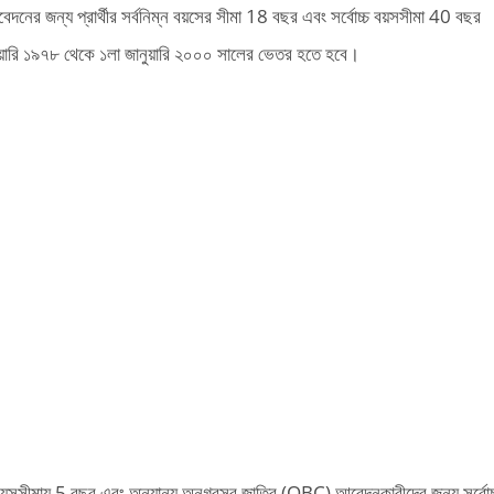
নের জন্য প্রার্থীর সর্বনিম্ন বয়সের সীমা 18 বছর এবং সর্বোচ্চ বয়সসীমা 40 বছর
নুয়ারি ১৯৭৮ থেকে ১লা জানুয়ারি ২০০০ সালের ভেতর হতে হবে।
য়সসীমায় 5 বছর এবং অন্যান্য অনগ্রসর জাতির (OBC) আবেদনকারীদের জন্য সর্বোচ