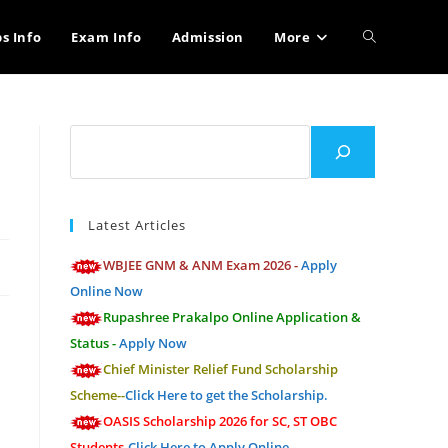
Toggle
bs Info
Exam Info
Admission
More
website
Search
search
Latest Articles
WBJEE GNM & ANM Exam 2026 -
Apply
Online Now
Rupashree Prakalpo Online Application &
Status -
Apply Now
Chief Minister Relief Fund Scholarship
Scheme--
Click Here to get the Scholarship.
OASIS Scholarship 2026 for SC, ST OBC
Students-
Click Here to Apply Online.