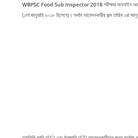
WBPSC Food Sub Inspector 2018
পরীক্ষার অনলাইন আবেদ
(১লা জানুয়ারি ২০১৮ হিসেবে)। অর্থাৎ আবেদনকারীর জন্ম তারিখ ২রা জা
তফসিলি জাতি (SC) এবং উপজাতি (ST) আবেদনকারীদের জন্য সর্বোচ্চ ব