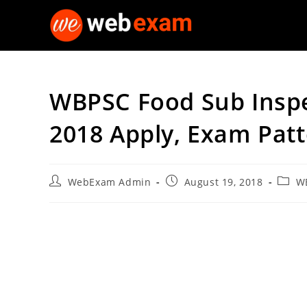
Skip
to
content
WBPSC Food Sub Insp
2018 Apply, Exam Patt
Post
Post
Post
WebExam Admin
August 19, 2018
W
author:
published:
categ