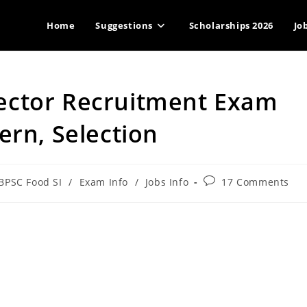
Home
Suggestions
Scholarships 2026
Jo
ector Recruitment Exam
ern, Selection
Post
BPSC Food SI
/
Exam Info
/
Jobs Info
17 Comments
ory:
comments: