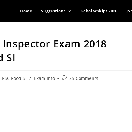
Home
Suggestions
Scholarships 2026
Jo
 Inspector Exam 2018
 SI
Post
BPSC Food SI
/
Exam Info
25 Comments
ory:
comments: