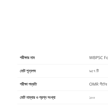
পরীক্ষার নাম
WBPSC Foo
মোট শূন্যপদ
৯৫৭ টি
পরীক্ষা পদ্ধতি
OMR শীটের ম
মোট নাম্বার ও প্রশ্ন সংখ্যা
১০০