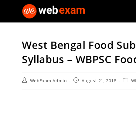
Skip
to
content
West Bengal Food Sub
Syllabus – WBPSC Food
Post
Post
Post
WebExam Admin
August 21, 2018
W
author:
published:
categ