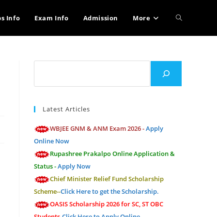
Toggle
bs Info
Exam Info
Admission
More
website
Search
search
Latest Articles
WBJEE GNM & ANM Exam 2026 -
Apply
Online Now
Rupashree Prakalpo Online Application &
Status -
Apply Now
Chief Minister Relief Fund Scholarship
Scheme--
Click Here to get the Scholarship.
OASIS Scholarship 2026 for SC, ST OBC
Students-
Click Here to Apply Online.